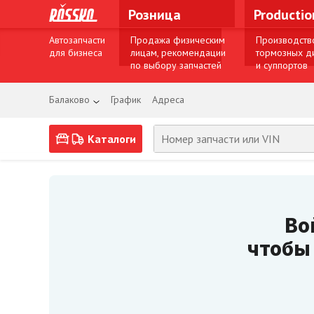
Розница
Producti
Автозапчасти
Продажа физическим
Производств
для бизнеса
лицам, рекомендации
тормозных д
по выбору запчастей
и суппортов
Балаково
График
Адреса
Каталоги
Во
чтобы