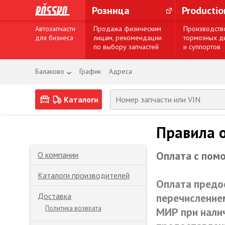
Розница
Producti
Автозапчасти
Продажа физическим
Производств
для бизнеса
лицам, рекомендации
тормозных д
по выбору запчастей
и суппортов
Балаково
График
Адреса
Каталоги
Правила 
Оплата с пом
О компании
Каталоги производителей
Оплата предо
Доставка
перечисление
Политика возврата
МИР
при нали