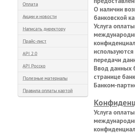
предоставлен
Оплата
О наличии во
Акции и новости
банковской ка
Услуга оплаты
Написать директору
международны
Прайс-лист
конфиденциал
используются
API 2.0
передачи дан
API Росско
Ввод данных 
странице банк
Полезные материалы
Банком-парт
Правила оплаты картой
Конфиденц
Услуга оплаты
международны
конфиденциал