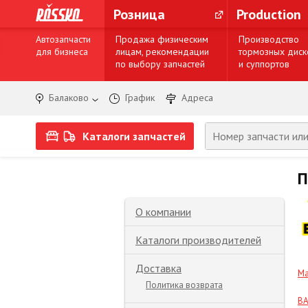
Розница
Production
Автозапчасти
Продажа физическим
Производство
для бизнеса
лицам, рекомендации
тормозных диск
по выбору запчастей
и суппортов
Балаково
График
Адреса
Каталоги запчастей
П
О компании
Каталоги производителей
Доставка
Ма
Политика возврата
BA