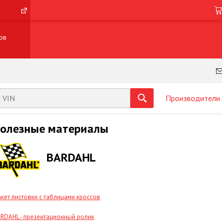
ов
Производители
олезные материалы
BARDAHL
кет листовки с таблицами кроссов
RDAHL - презентационный ролик