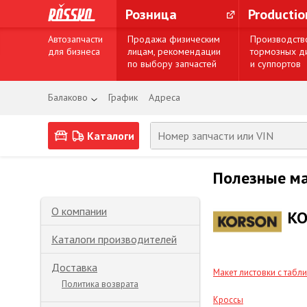
Розница
Producti
Автозапчасти
Продажа физическим
Производств
для бизнеса
лицам, рекомендации
тормозных д
по выбору запчастей
и суппортов
Балаково
График
Адреса
Каталоги
Полезные м
О компании
K
Каталоги производителей
Доставка
Макет листовки с табл
Политика возврата
Кроссы